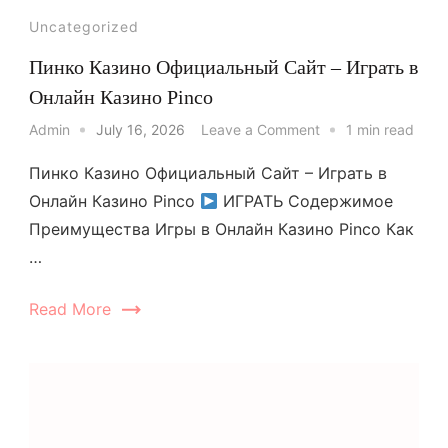
Uncategorized
Пинко Казино Официальный Сайт – Играть в
Онлайн Казино Pinco
on
July 16, 2026
Leave a Comment
1 min read
Admin
Пинко
Казино
Пинко Казино Официальный Сайт – Играть в
Официальный
Сайт
Онлайн Казино Pinco
ИГРАТЬ Содержимое
–
Играть
Преимущества Игры в Онлайн Казино Pinco Как
в
…
Онлайн
Казино
Pinco
Read More