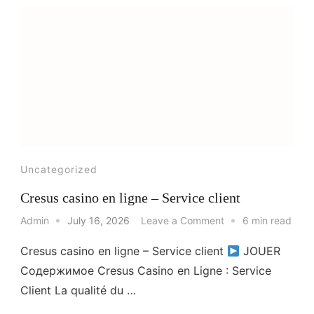
nowych
graczy
Uncategorized
Cresus casino en ligne – Service client
on
July 16, 2026
Leave a Comment
6 min read
Admin
Cresus
casino
Cresus casino en ligne – Service client
JOUER
en
ligne
Содержимое Cresus Casino en Ligne : Service
–
Service
Client La qualité du …
client