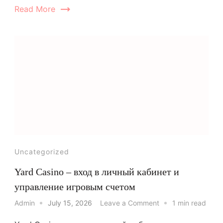
Read More
Uncategorized
Yard Casino – вход в личный кабинет и
управление игровым счетом
on
July 15, 2026
Leave a Comment
1 min read
Admin
Yard
Casino