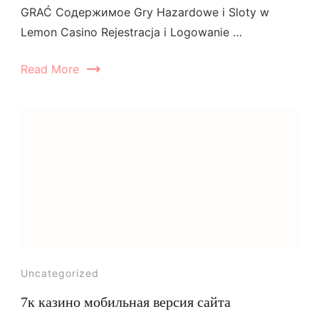
Kasyno
GRAĆ Содержимое Gry Hazardowe i Sloty w
Online
Oficjalna
Lemon Casino Rejestracja i Logowanie …
Strona
Read More
Uncategorized
7к казино мобильная версия сайта