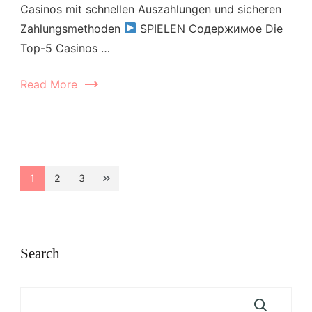
Österreich
Casinos mit schnellen Auszahlungen und sicheren
–
Die
Zahlungsmethoden
SPIELEN Содержимое Die
besten
Top-5 Casinos …
Casinos
mit
schnellen
Auszahlungen
Read More
und
sicheren
Zahlungsmethoden
Posts
1
2
3
Page
Page
Page
pagination
Search