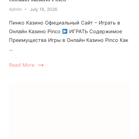
July 16, 2026
Admin
Пинко Казино Официальный Сайт – Играть в
Онлайн Казино Pinco
ИГРАТЬ Содержимое
Преимущества Игры в Онлайн Казино Pinco Как
…
Read More