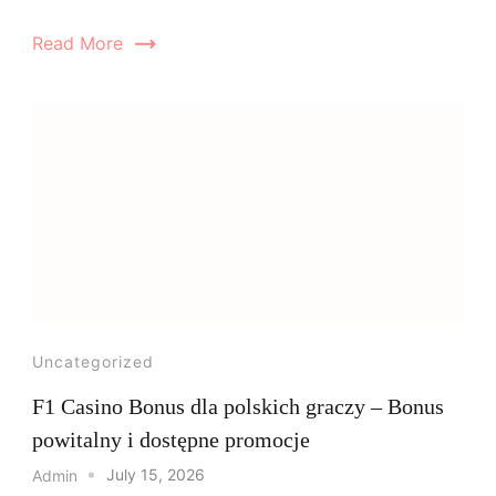
Read More
Uncategorized
F1 Casino Bonus dla polskich graczy – Bonus
powitalny i dostępne promocje
July 15, 2026
Admin