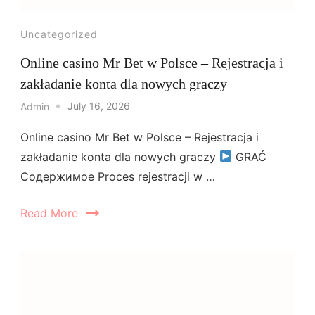
Uncategorized
Online casino Mr Bet w Polsce – Rejestracja i
zakładanie konta dla nowych graczy
July 16, 2026
Admin
Online casino Mr Bet w Polsce – Rejestracja i
zakładanie konta dla nowych graczy
GRAĆ
Содержимое Proces rejestracji w …
Read More