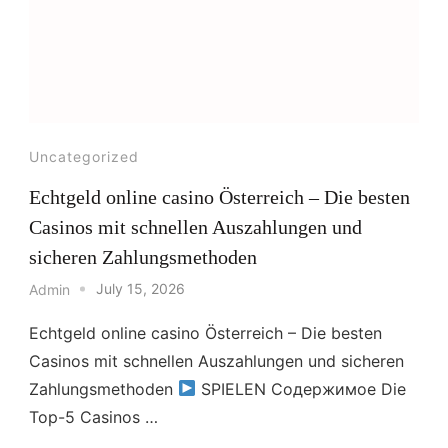
Uncategorized
Echtgeld online casino Österreich – Die besten
Casinos mit schnellen Auszahlungen und
sicheren Zahlungsmethoden
July 15, 2026
Admin
Echtgeld online casino Österreich – Die besten
Casinos mit schnellen Auszahlungen und sicheren
Zahlungsmethoden
SPIELEN Содержимое Die
Top-5 Casinos …