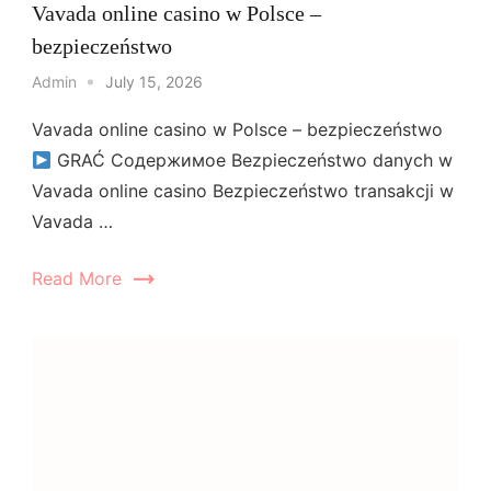
Vavada online casino w Polsce –
bezpieczeństwo
July 15, 2026
Admin
Vavada online casino w Polsce – bezpieczeństwo
GRAĆ Содержимое Bezpieczeństwo danych w
Vavada online casino Bezpieczeństwo transakcji w
Vavada …
Read More