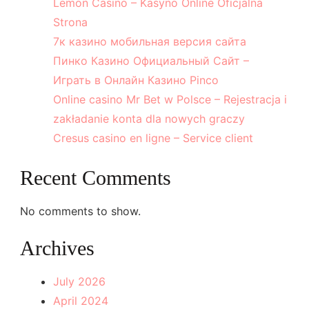
Lemon Casino – Kasyno Online Oficjalna
Strona
7к казино мобильная версия сайта
Пинко Казино Официальный Сайт –
Играть в Онлайн Казино Pinco
Online casino Mr Bet w Polsce – Rejestracja i
zakładanie konta dla nowych graczy
Cresus casino en ligne – Service client
Recent Comments
No comments to show.
Archives
July 2026
April 2024