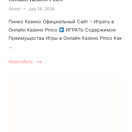
July 16, 2026
Admin
Пинко Казино Официальный Сайт – Играть в
Онлайн Казино Pinco
ИГРАТЬ Содержимое
Преимущества Игры в Онлайн Казино Pinco Как
…
Read More