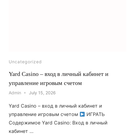
Uncategorized
Yard Casino – вход в личный кабинет и
управление игровым счетом
July 15, 2026
Admin
Yard Casino – вход в личный кабинет и
управление игровым счетом
ИГРАТЬ
Содержимое Yard Casino: Вход в личный
кабинет …