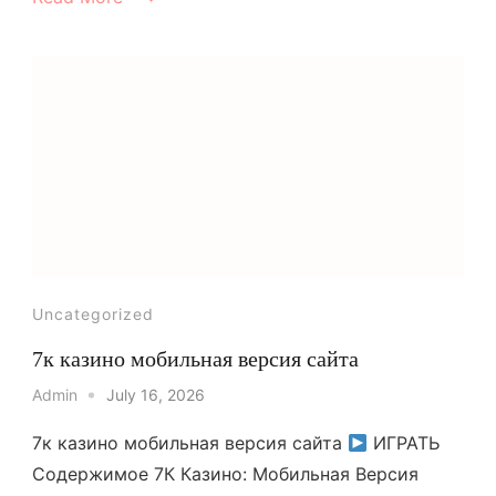
Uncategorized
7к казино мобильная версия сайта
July 16, 2026
Admin
7к казино мобильная версия сайта
ИГРАТЬ
Содержимое 7К Казино: Мобильная Версия