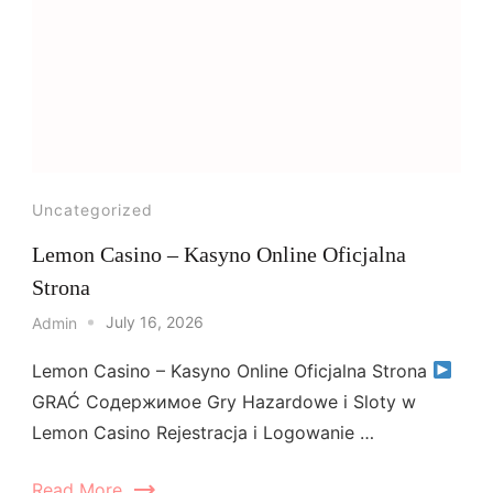
Uncategorized
Lemon Casino – Kasyno Online Oficjalna
Strona
July 16, 2026
Admin
Lemon Casino – Kasyno Online Oficjalna Strona
GRAĆ Содержимое Gry Hazardowe i Sloty w
Lemon Casino Rejestracja i Logowanie …
Read More