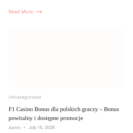
Read More
Uncategorized
F1 Casino Bonus dla polskich graczy – Bonus
powitalny i dostępne promocje
July 15, 2026
Admin