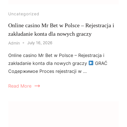
Uncategorized
Online casino Mr Bet w Polsce – Rejestracja i
zakładanie konta dla nowych graczy
July 16, 2026
Admin
Online casino Mr Bet w Polsce – Rejestracja i
zakładanie konta dla nowych graczy
GRAĆ
Содержимое Proces rejestracji w …
Read More