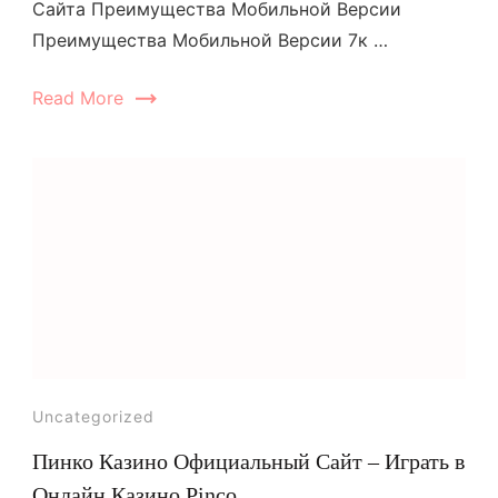
Сайта Преимущества Мобильной Версии
Преимущества Мобильной Версии 7к …
Read More
Uncategorized
Пинко Казино Официальный Сайт – Играть в
Онлайн Казино Pinco