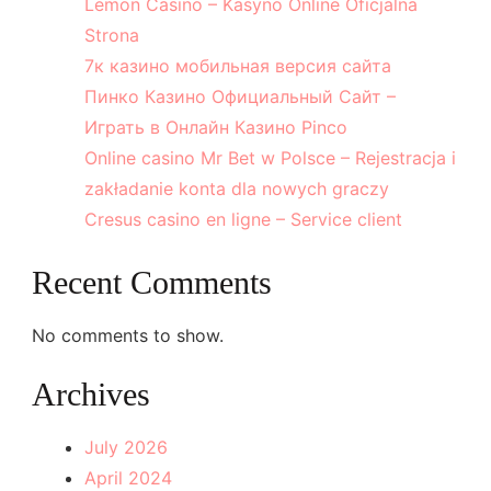
Lemon Casino – Kasyno Online Oficjalna
Strona
7к казино мобильная версия сайта
Пинко Казино Официальный Сайт –
Играть в Онлайн Казино Pinco
Online casino Mr Bet w Polsce – Rejestracja i
zakładanie konta dla nowych graczy
Cresus casino en ligne – Service client
Recent Comments
No comments to show.
Archives
July 2026
April 2024